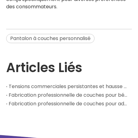
des consommateurs.
Pantalon à couches personnalisé
Articles Liés
Tensions commerciales persistantes et hausse des coûts des matières premières : comment les marques de couches peuvent reconstruire leurs chaînes d'approvisionnement pour améliorer leur rentabilité
Fabrication professionnelle de couches pour bébés : solutions OEM/ODM fiables pour les marques mondiales
Fabrication professionnelle de couches pour adultes : votre partenaire OEM/ODM de confiance