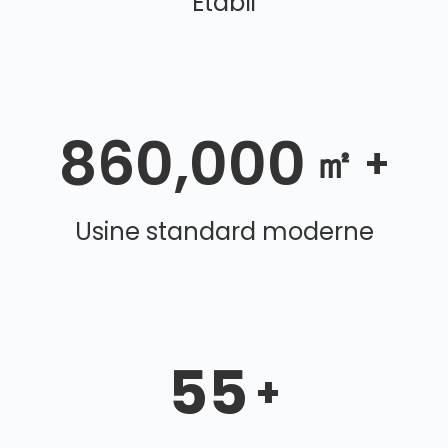
Établi
860,000
㎡ +
Usine standard moderne
55
+