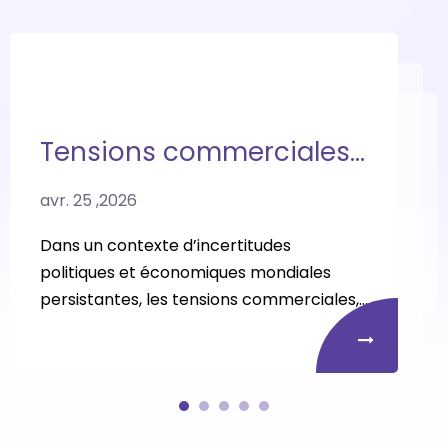
Tensions commerciales persistantes et hausse des coûts des matières premières : comment les marques de couches peuvent reconstruire leurs chaînes d'approvisionnement pour améliorer leur rentabilité
avr. 25 ,2026
Dans un contexte d’incertitudes
politiques et économiques mondiales
persistantes, les tensions commerciales,
les conflits géopolitiques et l’instabilité
politique continuent de faire grimper les
prix des matières premières. Sous
l’influence persistante des « politiques
commerciales à la Trump », les chaînes