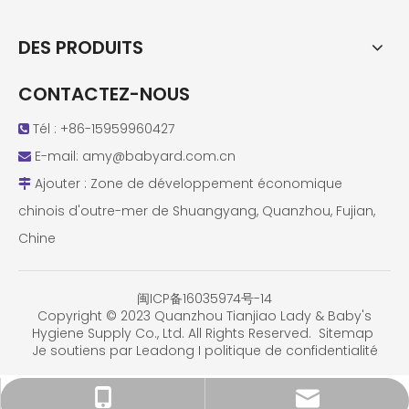
DES PRODUITS
CONTACTEZ-NOUS
Tél : +86-15959960427

E-mail:
amy@babyard.com.cn

Ajouter : Zone de développement économique

chinois d'outre-mer de Shuangyang, Quanzhou, Fujian,
Chine
闽ICP备16035974号-14
Copyright © 2023 Quanzhou Tianjiao Lady & Baby's
Hygiene Supply Co., Ltd. All Rights Reserved.
Sitemap
Je soutiens par
Leadong
I
politique de confidentialité
amy@babyard.com.cn
+86-15959960427