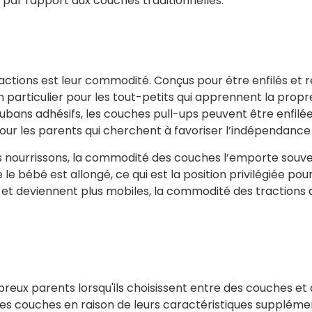
 par rapport aux couches traditionnelles.
actions est leur commodité. Conçus pour être enfilés et 
 en particulier pour les tout-petits qui apprennent la pro
 rubans adhésifs, les couches pull-ups peuvent être enfilé
r les parents qui cherchent à favoriser l’indépendance d
 nourrissons, la commodité des couches l’emporte souven
e bébé est allongé, ce qui est la position privilégiée p
et deviennent plus mobiles, la commodité des tractions d
reux parents lorsqu'ils choisissent entre des couches et 
es couches en raison de leurs caractéristiques supplément