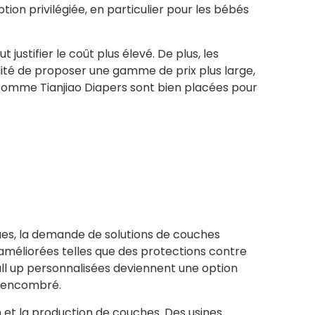
ption privilégiée, en particulier pour les bébés
ustifier le coût plus élevé. De plus, les
ilité de proposer une gamme de prix plus large,
s comme Tianjiao Diapers sont bien placées pour
ues, la demande de solutions de couches
améliorées telles que des protections contre
ull up personnalisées deviennent une option
hé encombré.
 et la production de couches. Des usines