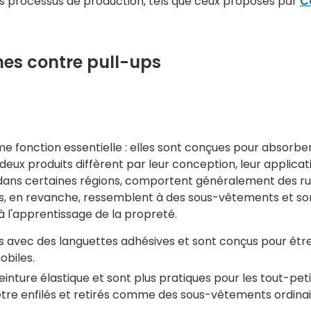
urs processus de production, tels que ceux proposés par
C
es contre pull-ups
 fonction essentielle : elles sont conçues pour absorber 
deux produits diffèrent par leur conception, leur applicat
dans certaines régions, comportent généralement des rub
ups, en revanche, ressemblent à des sous-vêtements et s
à l'apprentissage de la propreté.
avec des languettes adhésives et sont conçus pour être ut
obiles.
nture élastique et sont plus pratiques pour les tout-pet
ur être enfilés et retirés comme des sous-vêtements ordinai