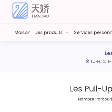
Maison
Des produits
Services person
Le
Tu es là:
M
Les Pull-U
Nombre Parcourir