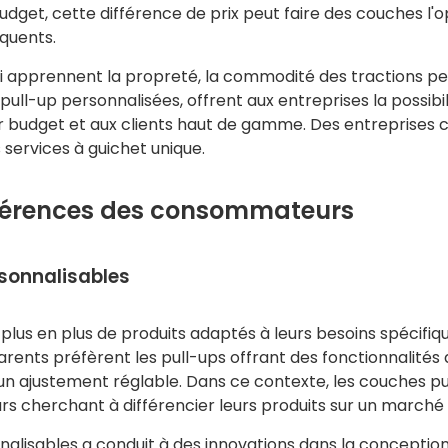
 budget, cette différence de prix peut faire des couches l'o
quents.
apprennent la propreté, la commodité des tractions peut j
 pull-up personnalisées, offrent aux entreprises la possib
leur budget et aux clients haut de gamme. Des entreprise
 services à guichet unique.
férences des consommateurs
rsonnalisables
us en plus de produits adaptés à leurs besoins spécifiq
nts préfèrent les pull-ups offrant des fonctionnalités 
 un ajustement réglable. Dans ce contexte, les couches p
teurs cherchant à différencier leurs produits sur un marc
lisables a conduit à des innovations dans la conception