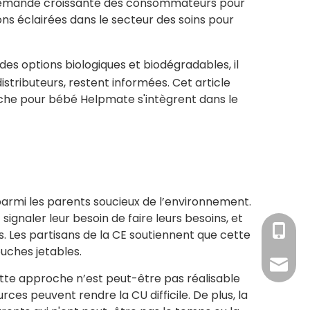
 la demande croissante des consommateurs pour
ns éclairées dans le secteur des soins pour
es options biologiques et biodégradables, il
stributeurs, restent informées. Cet article
uche pour bébé Helpmate s'intègrent dans le
parmi les parents soucieux de l’environnement.
gnaler leur besoin de faire leurs besoins, et
+86-15
 Les partisans de la CE soutiennent que cette
ouches jetables.
amy@ba
tte approche n’est peut-être pas réalisable
rces peuvent rendre la CU difficile. De plus, la