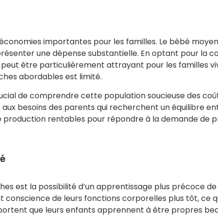
économies importantes pour les familles. Le bébé moyen u
eprésenter une dépense substantielle. En optant pour la c
eut être particulièrement attrayant pour les familles vi
uches abordables est limité.
est crucial de comprendre cette population soucieuse des
x besoins des parents qui recherchent un équilibre entre
production rentables pour répondre à la demande de pro
té
es est la possibilité d’un apprentissage plus précoce de 
conscience de leurs fonctions corporelles plus tôt, ce 
rtent que leurs enfants apprennent à être propres beauc