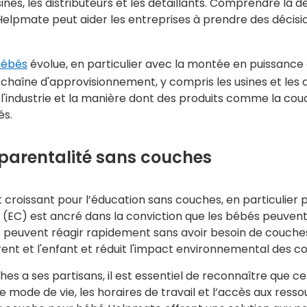
usines, les distributeurs et les détaillants. Comprendre
elpmate peut aider les entreprises à prendre des décisio
bébés
évolue, en particulier avec la montée en puissance d
chaîne d'approvisionnement, y compris les usines et les di
l'industrie et la manière dont des produits comme la co
és.
 parentalité sans couches
 croissant pour l’éducation sans couches, en particulier 
(EC) est ancré dans la conviction que les bébés peuvent si
 peuvent réagir rapidement sans avoir besoin de couches.
rent et l'enfant et réduit l'impact environnemental des c
a ses partisans, il est essentiel de reconnaître que ce
e mode de vie, les horaires de travail et l’accès aux ressou