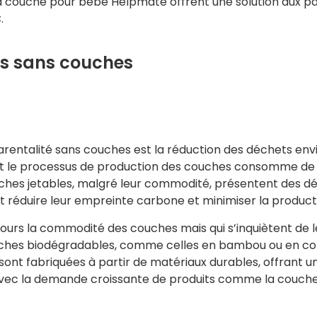
a couche pour bébé Helpmate offrent une solution aux par
.
és sans couches
parentalité sans couches est la réduction des déchets en
et le processus de production des couches consomme de
ouches jetables, malgré leur commodité, présentent des déf
t réduire leur empreinte carbone et minimiser la product
jours la commodité des couches mais qui s’inquiètent de l
ouches biodégradables, comme celles en bambou ou en cot
t fabriquées à partir de matériaux durables, offrant un
avec la demande croissante de produits comme la couche